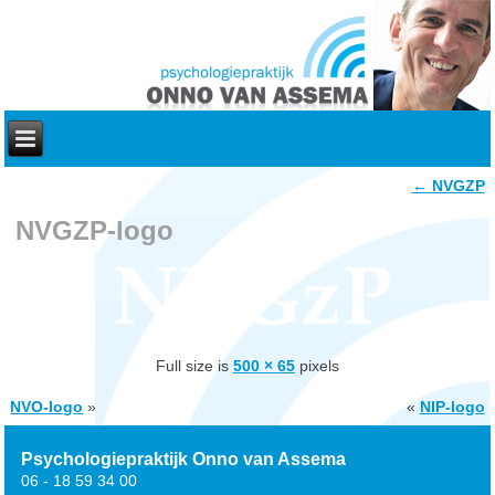
←
NVGZP
NVGZP-logo
Full size is
500 × 65
pixels
NVO-logo
»
«
NIP-logo
Psychologiepraktijk Onno van Assema
06 - 18 59 34 00